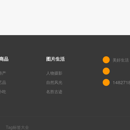
商品
图片生活
美好生活
特产
人物摄影
148271
艺品
自然风光
小吃
名胜古迹
网
Tag标签大全