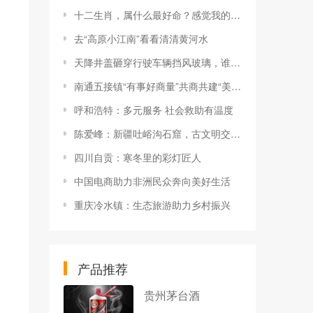
十二生肖，属什么最好命？感觉我的很准！赶紧看看你的
去“高原小江南”看看清清黄河水
天降井盖砸穿行驶车辆挡风玻璃，谁该担责
南通五接镇“有事好商量”共商共建“美好生活”
呼和浩特：多元服务 社会救助有温度
陈爱峰：新疆吐峪沟石窟，古文明交汇见证
四川自贡：寒冬里的彩灯匠人
中国电商助力非洲民众奔向美好生活
重庆冷水镇：生态旅游助力乡村振兴
产品推荐
贵州茅台酒