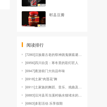
郫县豆瓣
阅读排行
[
7280]汉族最古老的祭神跳鬼驱瘟避疫舞蹈—傩戏
[
6956]四川自贡：寒冬里的彩灯匠人
[
6947]夜游前门大街品年味
[
6918]土家“肉莲花”舞
[
6911]土家族的舞蹈、音乐、戏曲及工艺
[
6883]沿河县耳当溪村杨水猫堵水的传说
[
6863]多彩活动 乐享假期