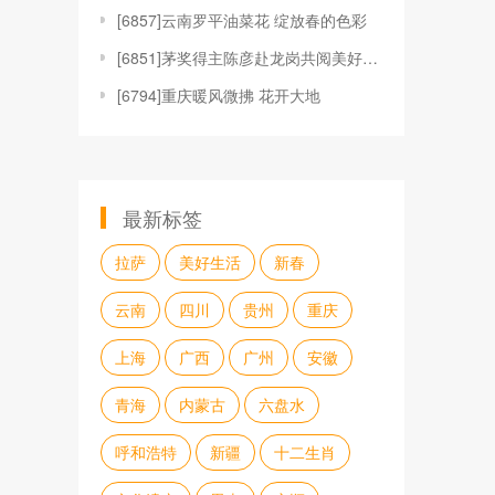
[
6857]云南罗平油菜花 绽放春的色彩
[
6851]茅奖得主陈彦赴龙岗共阅美好生活
[
6794]重庆暖风微拂 花开大地
最新标签
拉萨
美好生活
新春
云南
四川
贵州
重庆
上海
广西
广州
安徽
青海
内蒙古
六盘水
呼和浩特
新疆
十二生肖