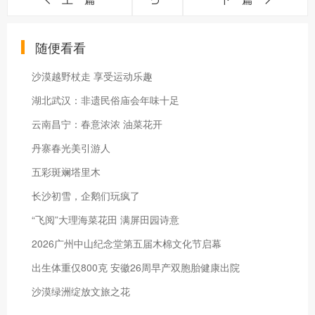
随便看看
沙漠越野杖走 享受运动乐趣
湖北武汉：非遗民俗庙会年味十足
云南昌宁：春意浓浓 油菜花开
丹寨春光美引游人
五彩斑斓塔里木
长沙初雪，企鹅们玩疯了
“飞阅”大理海菜花田 满屏田园诗意
2026广州中山纪念堂第五届木棉文化节启幕
出生体重仅800克 安徽26周早产双胞胎健康出院
沙漠绿洲绽放文旅之花