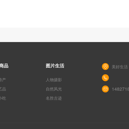
商品
图片生活
美好生活
特产
人物摄影
148271
艺品
自然风光
小吃
名胜古迹