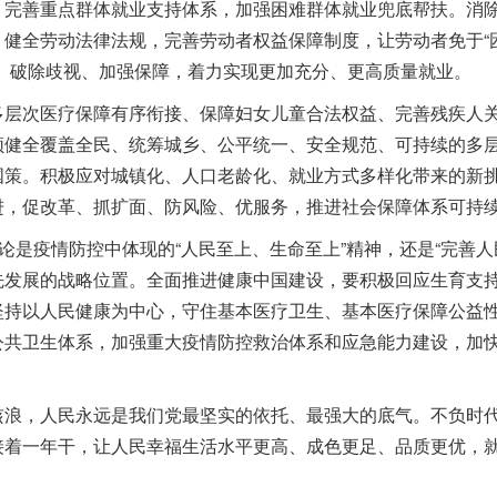
，完善重点群体就业支持体系，加强困难群体就业兜底帮扶。消
。健全劳动法律法规，完善劳动者权益保障制度，让劳动者免于“
、破除歧视、加强保障，着力实现更加充分、更高质量就业。
次医疗保障有序衔接、保障妇女儿童合法权益、完善残疾人关
须健全覆盖全民、统筹城乡、公平统一、安全规范、可持续的多
国策。积极应对城镇化、人口老龄化、就业方式多样化带来的新
进，促改革、抓扩面、防风险、优服务，推进社会保障体系可持
是疫情防控中体现的“人民至上、生命至上”精神，还是“完善人
先发展的战略位置。全面推进健康中国建设，要积极回应生育支
坚持以人民健康为中心，守住基本医疗卫生、基本医疗保障公益
公共卫生体系，加强重大疫情防控救治体系和应急能力建设，加
，人民永远是我们党最坚实的依托、最强大的底气。不负时代
接着一年干，让人民幸福生活水平更高、成色更足、品质更优，