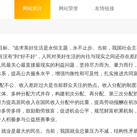
网站简介
网站荣誉
友情链接
标。”追求美好生活是永恒主题，永不止步。当前，我国社会主
有没有”到“好不好”，人民对美好生活的向往与现实之间还存在
人民最关心最直接最现实的利益问题，坚持尽力而为、量力而行
体系，提高公共服务水平，增强均衡性和可及性，扎实推进共同
配不公、收入差距过大是当前群众关注的热点。收入分配的制度
主体、多种分配方式并存，构建初次分配、再分配、第三次分配
努力提高居民收入在国民收入分配中的比重，提高劳动报酬在初
持多劳多得，鼓励勤劳致富，促进机会公平，规范财富积累机制
个人积极参与公益慈善事业。
业是最大的民生。当前，我国就业总量压力不减，结构性矛盾凸