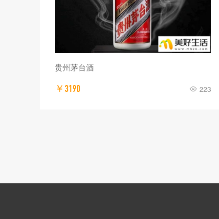
贵州茅台酒
￥3190
223