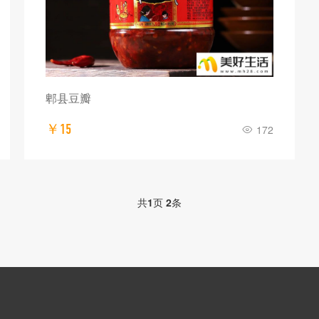
郫县豆瓣
￥15
172
共
1
页
2
条