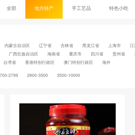
全部
地方特产
手工艺品
特色小吃
内蒙古自治区
辽宁省
吉林省
黑龙江省
上海市
江
广西壮族自治区
海南省
重庆市
四川省
贵州省
台湾省
香港特别行政区
澳门特别行政区
海外
700-2799
2800-3500
3500-10000