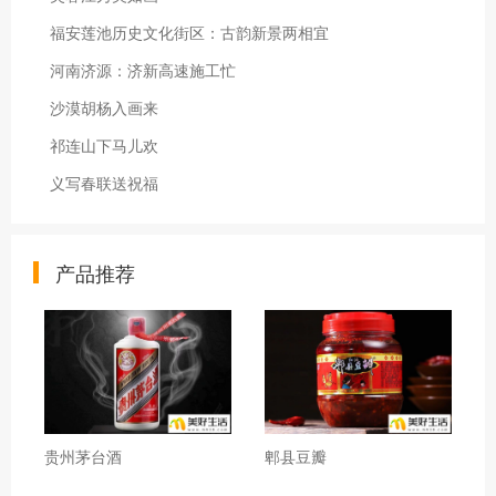
福安莲池历史文化街区：古韵新景两相宜
河南济源：济新高速施工忙
沙漠胡杨入画来
祁连山下马儿欢
义写春联送祝福
产品推荐
贵州茅台酒
郫县豆瓣