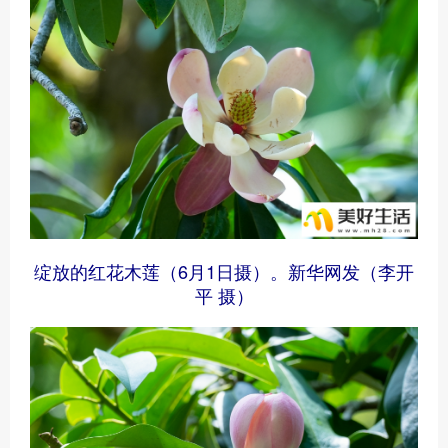
绽放的红花木莲（6月1日摄）。新华网发（李开
平 摄）