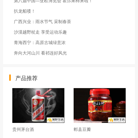
第八届中国—亚欧博览会 霍尔果柿来啦！
扒龙船喽！
广西兴业：雨水节气 采制春茶
沙漠越野杖走 享受运动乐趣
青海西宁：高原古城绿意浓
奔向大河山川 看祁连好风光
产品推荐
贵州茅台酒
郫县豆瓣