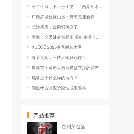
十二生肖，不止于生灵——西湖艺术史论坛解密生肖背后的万物形态与传统美学
广西罗城仫佬山乡：舞草龙迎新春
长沙初雪，企鹅们玩疯了
青海：全民健身动起来 美好生活向未来
XUEGE 2025冬季时装大秀
春节期间，三峡人家好戏连台
世界首个藏语大语言模型在拉萨发布
瑙鲁是个什么样的地方？
蜀道考古调查阶段性成果发布
产品推荐
贵州茅台酒