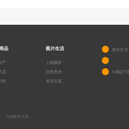
商品
图片生活
美好生活
特产
人物摄影
148271
艺品
自然风光
小吃
名胜古迹
网
Tag标签大全