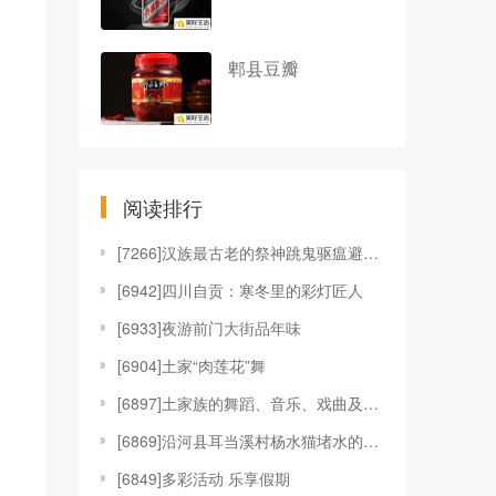
郫县豆瓣
阅读排行
[
7266]汉族最古老的祭神跳鬼驱瘟避疫舞蹈—傩戏
[
6942]四川自贡：寒冬里的彩灯匠人
[
6933]夜游前门大街品年味
[
6904]土家“肉莲花”舞
[
6897]土家族的舞蹈、音乐、戏曲及工艺
[
6869]沿河县耳当溪村杨水猫堵水的传说
[
6849]多彩活动 乐享假期