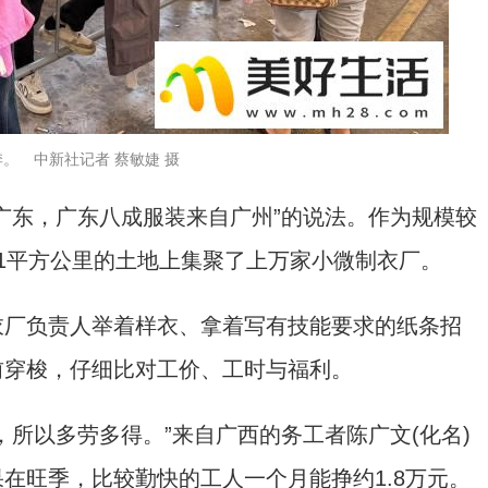
季。 中新社记者 蔡敏婕 摄
东，广东八成服装来自广州”的说法。作为规模较
.1平方公里的土地上集聚了上万家小微制衣厂。
厂负责人举着样衣、拿着写有技能要求的纸条招
前穿梭，仔细比对工价、工时与福利。
以多劳多得。”来自广西的务工者陈广文(化名)
在旺季，比较勤快的工人一个月能挣约1.8万元。