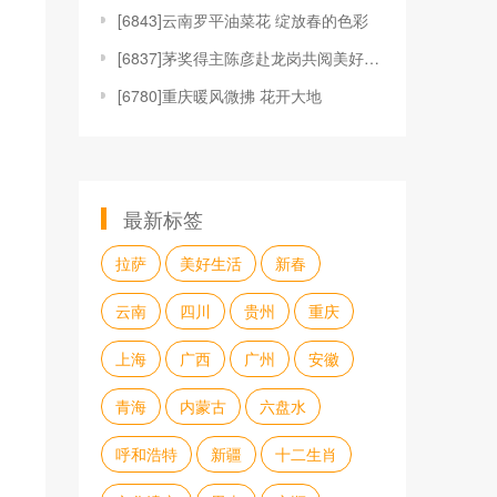
[
6843]云南罗平油菜花 绽放春的色彩
[
6837]茅奖得主陈彦赴龙岗共阅美好生活
[
6780]重庆暖风微拂 花开大地
最新标签
拉萨
美好生活
新春
云南
四川
贵州
重庆
上海
广西
广州
安徽
青海
内蒙古
六盘水
呼和浩特
新疆
十二生肖