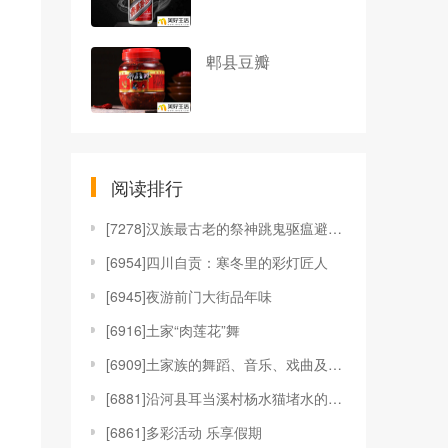
郫县豆瓣
阅读排行
[
7278]汉族最古老的祭神跳鬼驱瘟避疫舞蹈—傩戏
[
6954]四川自贡：寒冬里的彩灯匠人
[
6945]夜游前门大街品年味
[
6916]土家“肉莲花”舞
[
6909]土家族的舞蹈、音乐、戏曲及工艺
[
6881]沿河县耳当溪村杨水猫堵水的传说
[
6861]多彩活动 乐享假期