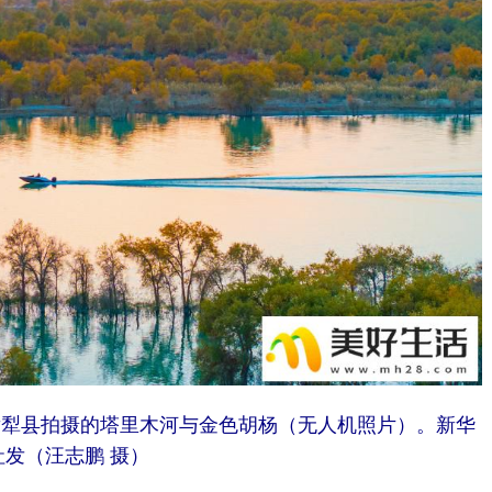
州尉犁县拍摄的塔里木河与金色胡杨（无人机照片）。新华
社发（汪志鹏 摄）