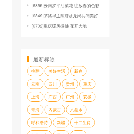
[
6855]云南罗平油菜花 绽放春的色彩
[
6849]茅奖得主陈彦赴龙岗共阅美好生活
[
6792]重庆暖风微拂 花开大地
最新标签
拉萨
美好生活
新春
云南
四川
贵州
重庆
上海
广西
广州
安徽
青海
内蒙古
六盘水
呼和浩特
新疆
十二生肖