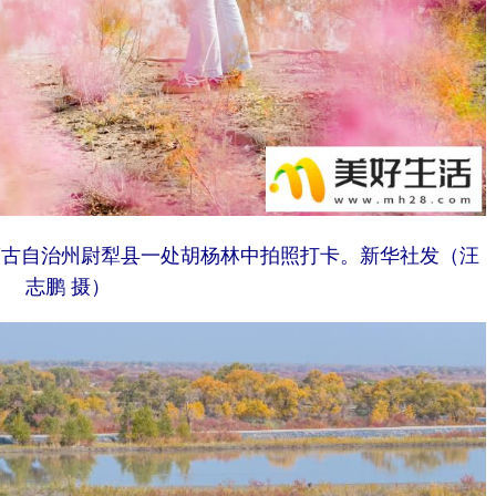
蒙古自治州尉犁县一处胡杨林中拍照打卡。
新华社发（汪
志鹏 摄）