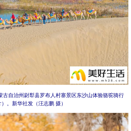
楞蒙古自治州尉犁县罗布人村寨景区东沙山体验骆驼骑行
片）。
新华社发（汪志鹏 摄）