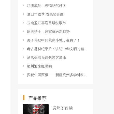
昆明滇池：野鸭悠然越冬
夏日丰收季 农民笑开颜
云南盈江喜迎目瑙纵歌节
网约护士，居家就医新趋势
海子诗歌中的荒凉小城，变身了！
考古题材纪录片：讲述中华文明的精彩故事
酒店保洁员调包游客港币
银川迎来红嘴鸥
探秘中国西极——新疆克州多学科科考活动圆满完成
产品推荐
贵州茅台酒