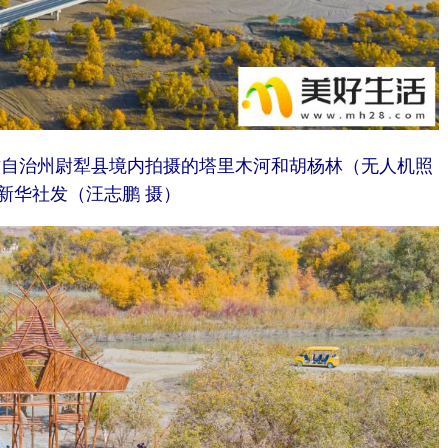
蒙古自治州尉犁县境内拍摄的塔里木河和胡杨林（无人机照
新华社发（汪志鹏 摄）