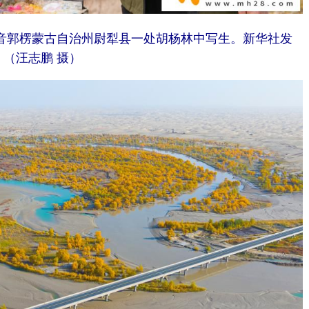
巴音郭楞蒙古自治州尉犁县一处胡杨林中写生。
新华社发
（汪志鹏 摄）