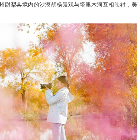
尉犁县境内的沙漠胡杨景观与塔里木河互相映衬，美