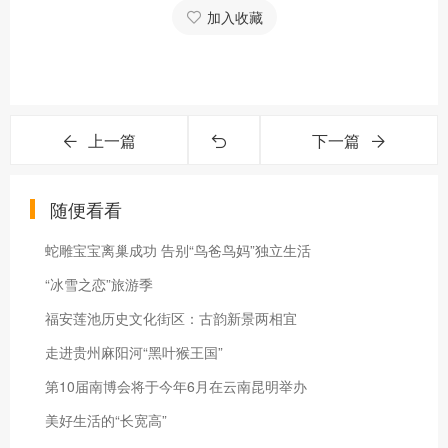
加入收藏
上一篇
下一篇
随便看看
蛇雕宝宝离巢成功 告别“鸟爸鸟妈”独立生活
“冰雪之恋”旅游季
福安莲池历史文化街区：古韵新景两相宜
走进贵州麻阳河“黑叶猴王国”
第10届南博会将于今年6月在云南昆明举办
美好生活的“长宽高”