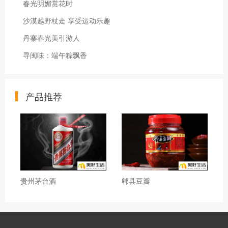
春光明媚赏花时
沙漠越野杖走 享受运动乐趣
丹寨春光美引游人
寻闽味：端午粽飘香
产品推荐
贵州茅台酒
郫县豆瓣