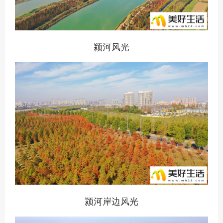
颍河风光
颍河岸边风光