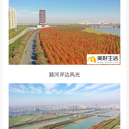
颍河岸边风光