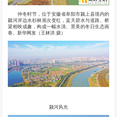
仲冬时节，位于安徽省阜阳市颍上县境内的
颍河岸边水杉林渐次变红，蓝天碧水与道路、桥
梁相映成趣，构成一幅水清、景美的冬日生态画
卷。新华网发（王林洪 摄）
颍河风光