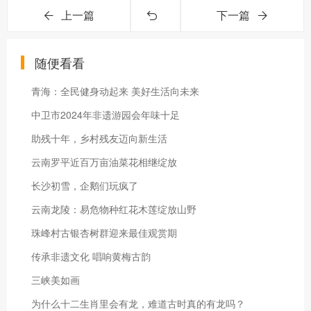
上一篇
下一篇
随便看看
青海：全民健身动起来 美好生活向未来
中卫市2024年非遗游园会年味十足
助残十年，乡村残友迈向新生活
云南罗平近百万亩油菜花相继绽放
长沙初雪，企鹅们玩疯了
云南龙陵：易危物种红花木莲绽放山野
珠峰村古银杏树群迎来最佳观赏期
传承非遗文化 唱响黄梅古韵
三峡美如画
为什么十二生肖里会有龙，难道古时真的有龙吗？