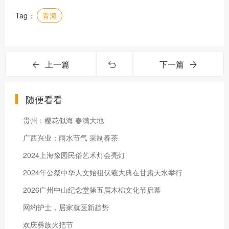
Tag：
青海
上一篇
下一篇
随便看看
贵州：樱花似海 春满大地
广西兴业：雨水节气 采制春茶
2024上海豫园民俗艺术灯会亮灯
2024年公祭中华人文始祖伏羲大典在甘肃天水举行
2026广州中山纪念堂第五届木棉文化节启幕
网约护士，居家就医新趋势
欢庆彝族火把节