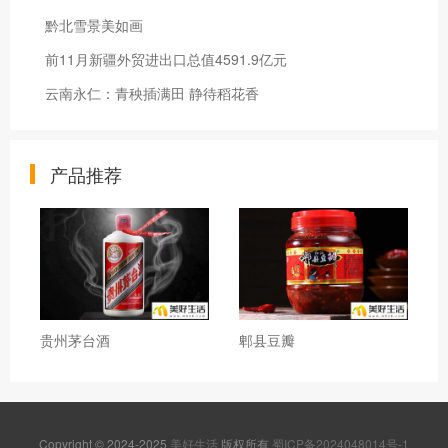
黔北雪景美如画
前11月新疆外贸进出口总值4591.9亿元
云南永仁：青秧插满田 静待稻花香
产品推荐
贵州茅台酒
郫县豆瓣
Copyright © 2024-2025
美好生活
版权所有
蜀ICP备2024048014号-1