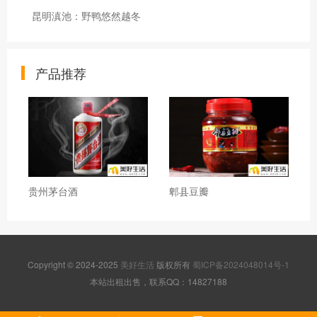
昆明滇池：野鸭悠然越冬
产品推荐
贵州茅台酒
郫县豆瓣
Copyright © 2024-2025
美好生活
版权所有
蜀ICP备2024048014号-1
本站出租出售，联系QQ：14827188