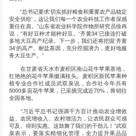
“总书记要求‘切实抓好粮食和重要农产品稳定
安全供给’，这让我们每一个农业科技工作者深感
重任在肩。”山东省农业科学院作物所研究员徐冉
说，“有好豆种才能种好豆。‘齐黄34’已接连打破
多地大豆高产纪录。下一步，我们还将挖掘‘齐黄
34’的高产、耐盐基因，充分挖掘潜力，更好地服
务大豆生产。”
在甘肃省天水市麦积区南山花牛苹果基地，
红艳艳的花牛苹果缀满枝头。麦积区新民苹果种
植专业合作社成员武双泉说，合作社今年共有
5000多亩花牛苹果，已采摘完成近70%，将销往
全国各地。
“习近平总书记强调千方百计推动农业增效
益、农民增收入、农村增活力，让农民群众可感
可及、得到实惠。这鼓舞了我们的干劲儿！”武双
泉表示，要落实精细化管理，全力提升果品品