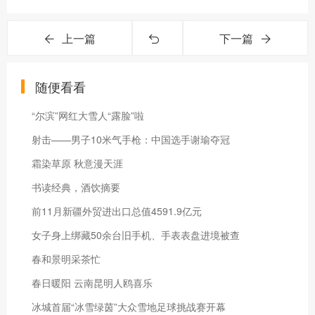
上一篇
下一篇
随便看看
“尔滨”网红大雪人“露脸”啦
射击——男子10米气手枪：中国选手谢瑜夺冠
霜染草原 秋意漫天涯
书读经典，酒饮摘要
前11月新疆外贸进出口总值4591.9亿元
女子身上绑藏50余台旧手机、手表表盘进境被查
春和景明采茶忙
春日暖阳 云南昆明人鸥喜乐
冰城首届“冰雪绿茵”大众雪地足球挑战赛开幕