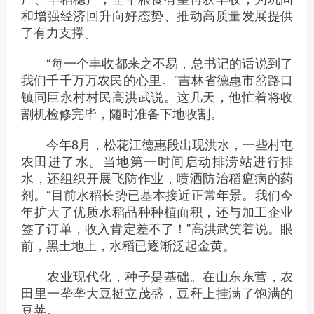
和增强经济回升向好态势、推动高质量发展提供
了有力支撑。
“每一个丰收都来之不易，总书记的话说到了
我们千千万万农民的心里。”吉林省德惠市岔路口
镇同巨永村村民高洪武说。这几天，他忙着将收
割机检修完毕，随时准备下地收割。
今年8月，松花江德惠段出现洪水，一些村屯
农田进了水。当地第一时间启动排涝站进行排
水，还组织开展飞防作业，喷洒防治稻瘟病的药
剂。“目前水稻长势已基本接近正常年景。我们今
年扩大了优质水稻品种种植面积，还与加工企业
签了订单，收入肯定差不了！”高洪武笑着说。眼
前，黑土地上，水稻已逐渐泛起金黄。
农业现代化，种子是基础。在山东东营，农
田里一垄垄大豆挺立茂盛，豆秆上挂满了饱满的
豆荚。