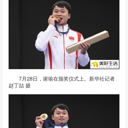
7月28日，谢瑜在颁奖仪式上。新华社记者
赵丁喆 摄