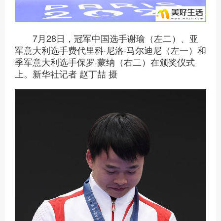
7月28日，冠军中国选手谢瑜（左二）、亚
军意大利选手费代里科·尼洛·马尔迪尼（左一）和
季军意大利选手保罗·蒙纳（右二）在颁奖仪式
上。新华社记者 赵丁喆 摄