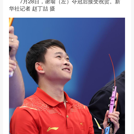
7月28日，谢瑜（左）夺冠后接受祝贺。新
华社记者 赵丁喆 摄