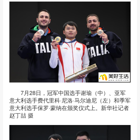
7月28日，冠军中国选手谢瑜（中）、亚军
意大利选手费代里科·尼洛·马尔迪尼（左）和季军
意大利选手保罗·蒙纳在颁奖仪式上。新华社记者
赵丁喆 摄