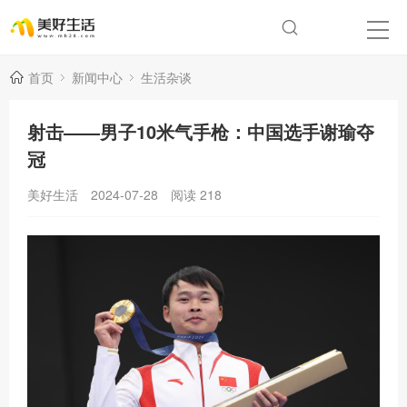
首页
新闻中心
生活杂谈
射击——男子10米气手枪：中国选手谢瑜夺
冠
美好生活
2024-07-28
阅读
218