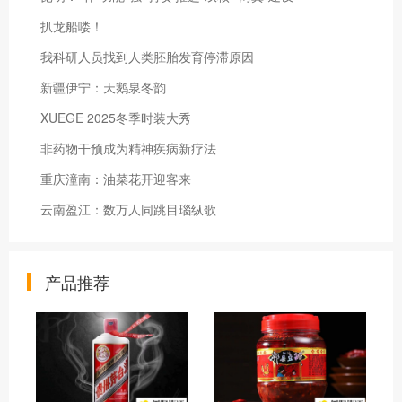
扒龙船喽！
我科研人员找到人类胚胎发育停滞原因
新疆伊宁：天鹅泉冬韵
XUEGE 2025冬季时装大秀
非药物干预成为精神疾病新疗法
重庆潼南：油菜花开迎客来
云南盈江：数万人同跳目瑙纵歌
产品推荐