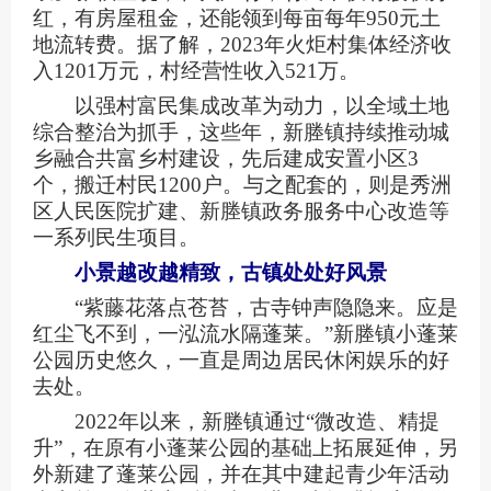
红，有房屋租金，还能领到每亩每年950元土
地流转费。据了解，2023年火炬村集体经济收
入1201万元，村经营性收入521万。
以强村富民集成改革为动力，以全域土地
综合整治为抓手，这些年，新塍镇持续推动城
乡融合共富乡村建设，先后建成安置小区3
个，搬迁村民1200户。与之配套的，则是秀洲
区人民医院扩建、新塍镇政务服务中心改造等
一系列民生项目。
小景越改越精致，古镇处处好风景
“紫藤花落点苍苔，古寺钟声隐隐来。应是
红尘飞不到，一泓流水隔蓬莱。”新塍镇小蓬莱
公园历史悠久，一直是周边居民休闲娱乐的好
去处。
2022年以来，新塍镇通过“微改造、精提
升”，在原有小蓬莱公园的基础上拓展延伸，另
外新建了蓬莱公园，并在其中建起青少年活动