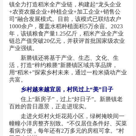
镇全力打造稻米全产业链，构建起“龙头企业
+农资农服企业+种植企业+加工企业+销售公
司”融合发展模式。目前，该模式已联结农户
1000余户，覆盖水稻种植面积5万余亩。2023
年，该镇粮食产量1.25亿斤，稻米产业全产业
链总产值突破20亿元，并获评首批国家级农业
产业强镇。
新塍镇还将基于产业、生态、文化、生
活，打造“梓约粮塍”新塍镇区域共享品牌，
用“稻米+”探索乡村未来，通过一粒米撬动产业
共富。
乡村越来越宜居，村民过上“美”日子
住上“新房子”，过上“好日子”。新塍镇老
百姓的昔日愿景，正走进现实。
走进火炬村火炬花苑小区，绿树掩映间一
幢幢小洋房整齐别致。“不仅居住条件好、买菜
看病方便，每年还有2万多元的房租可拿。”村