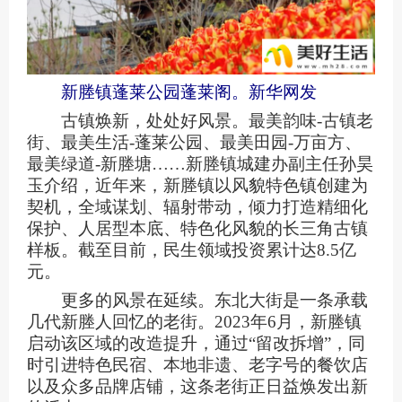
新塍镇蓬莱公园蓬莱阁。新华网发
古镇焕新，处处好风景。最美韵味-古镇老
街、最美生活-蓬莱公园、最美田园-万亩方、
最美绿道-新塍塘……新塍镇城建办副主任孙昊
玉介绍，近年来，新塍镇以风貌特色镇创建为
契机，全域谋划、辐射带动，倾力打造精细化
保护、人居型本底、特色化风貌的长三角古镇
样板。截至目前，民生领域投资累计达8.5亿
元。
更多的风景在延续。东北大街是一条承载
几代新塍人回忆的老街。2023年6月，新塍镇
启动该区域的改造提升，通过“留改拆增”，同
时引进特色民宿、本地非遗、老字号的餐饮店
以及众多品牌店铺，这条老街正日益焕发出新