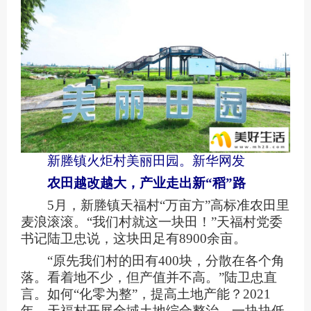
新塍镇火炬村美丽田园。新华网发
农田越改越大，产业走出新“稻”路
5月，新塍镇天福村“万亩方”高标准农田里
麦浪滚滚。“我们村就这一块田！”天福村党委
书记陆卫忠说，这块田足有8900余亩。
“原先我们村的田有400块，分散在各个角
落。看着地不少，但产值并不高。”陆卫忠直
言。如何“化零为整”，提高土地产能？2021
年，天福村开展全域土地综合整治。一块块低