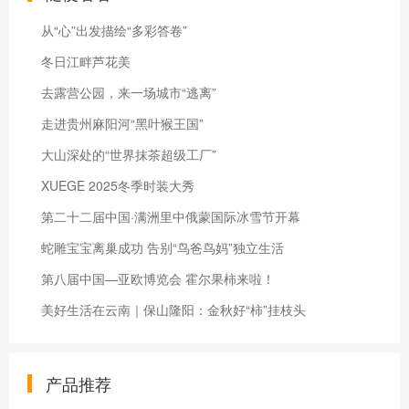
从“心”出发描绘“多彩答卷”
冬日江畔芦花美
去露营公园，来一场城市“逃离”
走进贵州麻阳河“黑叶猴王国”
大山深处的“世界抹茶超级工厂”
XUEGE 2025冬季时装大秀
第二十二届中国·满洲里中俄蒙国际冰雪节开幕
蛇雕宝宝离巢成功 告别“鸟爸鸟妈”独立生活
第八届中国—亚欧博览会 霍尔果柿来啦！
美好生活在云南｜保山隆阳：金秋好“柿”挂枝头
产品推荐