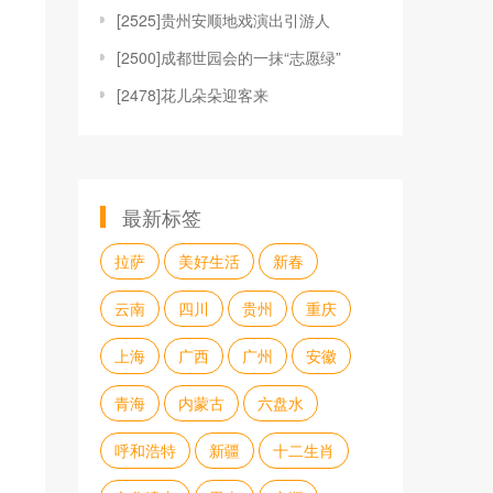
[
2525]贵州安顺地戏演出引游人
[
2500]成都世园会的一抹“志愿绿”
[
2478]花儿朵朵迎客来
最新标签
拉萨
美好生活
新春
云南
四川
贵州
重庆
上海
广西
广州
安徽
青海
内蒙古
六盘水
呼和浩特
新疆
十二生肖