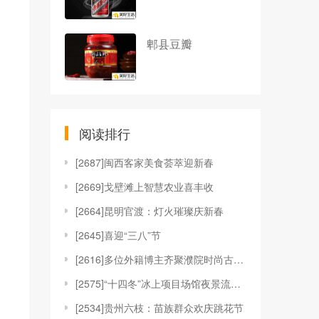
郫县豆瓣
阅读排行
[
2687]闽西客家美食荟萃迎新春
[
2669]戈壁滩上智慧农业喜丰收
[
2664]昆明官渡：灯火璀璨庆新春
[
2645]喜迎“三八”节
[
2616]多位外籍博主齐聚濮院时尚古镇 促“时尚中
[
2575]“十四冬”冰上项目场馆夜景流光溢彩
[
2534]贵州六枝：苗族群众欢庆跳花节