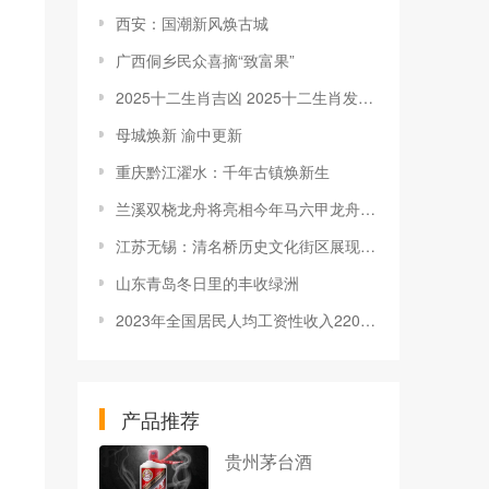
西安：国潮新风焕古城
广西侗乡民众喜摘“致富果”
2025十二生肖吉凶 2025十二生肖发展方位
母城焕新 渝中更新
重庆黔江濯水：千年古镇焕新生
兰溪双桡龙舟将亮相今年马六甲龙舟文化节
江苏无锡：清名桥历史文化街区展现夜繁华
山东青岛冬日里的丰收绿洲
2023年全国居民人均工资性收入22053元，增长7.1%
产品推荐
贵州茅台酒