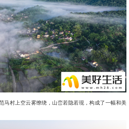
马村上空云雾缭绕，山峦若隐若现，构成了一幅和美