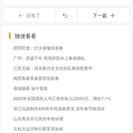
没有了
下一篇
随便看看
昆明官渡：灯火璀璨庆新春
广州：穿越千年 再现宋韵水上集体婚礼
江苏无锡：清名桥历史文化街区展现夜繁华
闽西客家美食荟萃迎新春
母城焕新 渝中更新
2023年全国居民人均工资性收入22053元，增长7.1%
浙江仙居制作400余年民俗板凳龙 龙年春节味渐浓
山东青岛冬日里的丰收绿洲
京杭大运河秋日夜景美如画