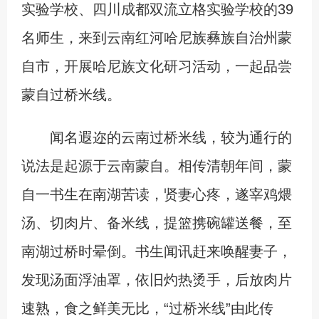
实验学校、四川成都双流立格实验学校的39
名师生，来到云南红河哈尼族彝族自治州蒙
自市，开展哈尼族文化研习活动，一起品尝
蒙自过桥米线。
闻名遐迩的云南过桥米线，较为通行的
说法是起源于云南蒙自。相传清朝年间，蒙
自一书生在南湖苦读，贤妻心疼，遂宰鸡煨
汤、切肉片、备米线，提篮携碗罐送餐，至
南湖过桥时晕倒。书生闻讯赶来唤醒妻子，
发现汤面浮油罩，依旧灼热烫手，后放肉片
速熟，食之鲜美无比，“过桥米线”由此传