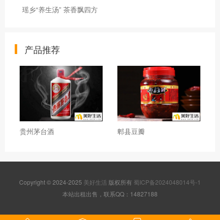
瑶乡“养生汤” 茶香飘四方
产品推荐
贵州茅台酒
郫县豆瓣
Copyright © 2024-2025
美好生活
版权所有
蜀ICP备2024048014号-1
本站出租出售，联系QQ：14827188