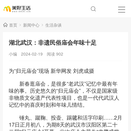
首页
新闻中心
生活杂谈
湖北武汉：非遗民俗庙会年味十足
小编
2024-02-19
阅读
902
为“归元庙会”现场 新华网发 刘虎成摄
新春逛庙会，是很多“老武汉”记忆中最有年
味的事。历史悠久的“归元庙会”，不仅是国家级
非物质文化遗产代表性项目，也是一代代武汉人
记忆中的喜庆时刻和年味儿情结。
锤丸、蹴鞠、投壶、踢毽和活字印刷……2月
17日正月初八，为期8天的武汉市汉阳区第二十