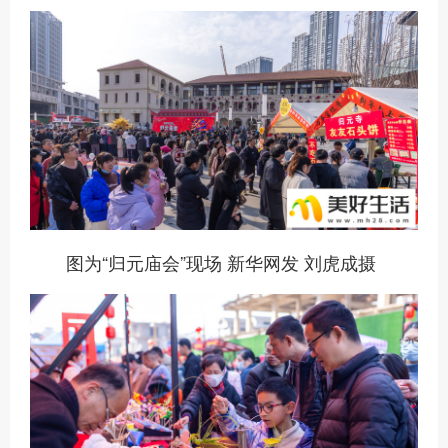
图为“归元庙会”现场 新华网发 刘虎成摄