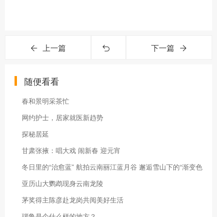
上一篇
下一篇
随便看看
春和景明采茶忙
网约护士，居家就医新趋势
探秘居延
甘肃张掖：唱大戏 闹新春 迎元宵
冬日里的“治愈蓝” 航拍云南丽江蓝月谷 邂逅雪山下的“渐变色
亚历山大鹦鹉现身云南龙陵
茅奖得主陈彦赴龙岗共阅美好生活
瑙鲁是个什么样的地方？