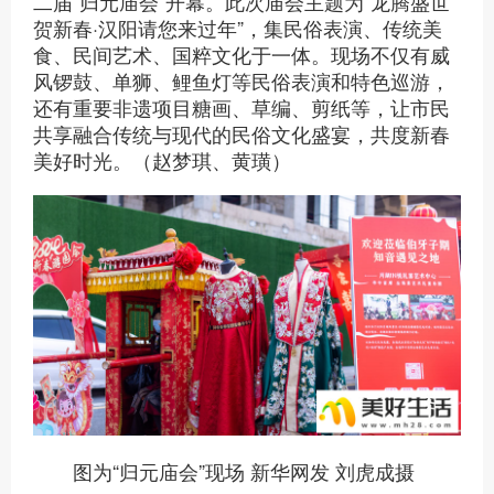
二届“归元庙会”开幕。此次庙会主题为“龙腾盛世
贺新春·汉阳请您来过年”，集民俗表演、传统美
食、民间艺术、国粹文化于一体。现场不仅有威
风锣鼓、单狮、鲤鱼灯等民俗表演和特色巡游，
还有重要非遗项目糖画、草编、剪纸等，让市民
共享融合传统与现代的民俗文化盛宴，共度新春
美好时光。（赵梦琪、黄璜）
图为“归元庙会”现场 新华网发 刘虎成摄