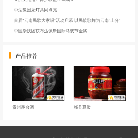
中法豫园龙灯共同点亮
首届“云南民歌大家唱”活动启幕 以民族歌舞为云南“上分”
中国杂技团获布达佩斯国际马戏节金奖
产品推荐
贵州茅台酒
郫县豆瓣