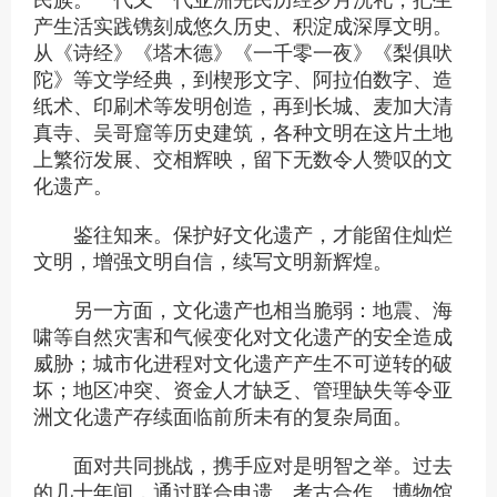
产生活实践镌刻成悠久历史、积淀成深厚文明。
从《诗经》《塔木德》《一千零一夜》《梨俱吠
陀》等文学经典，到楔形文字、阿拉伯数字、造
纸术、印刷术等发明创造，再到长城、麦加大清
真寺、吴哥窟等历史建筑，各种文明在这片土地
上繁衍发展、交相辉映，留下无数令人赞叹的文
化遗产。
鉴往知来。保护好文化遗产，才能留住灿烂
文明，增强文明自信，续写文明新辉煌。
另一方面，文化遗产也相当脆弱：地震、海
啸等自然灾害和气候变化对文化遗产的安全造成
威胁；城市化进程对文化遗产产生不可逆转的破
坏；地区冲突、资金人才缺乏、管理缺失等令亚
洲文化遗产存续面临前所未有的复杂局面。
面对共同挑战，携手应对是明智之举。过去
的几十年间，通过联合申遗、考古合作、博物馆