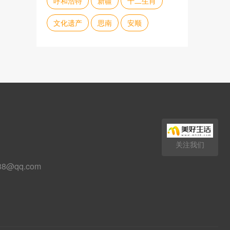
呼和浩特
新疆
十二生肖
文化遗产
思南
安顺
关注我们
88@qq.com