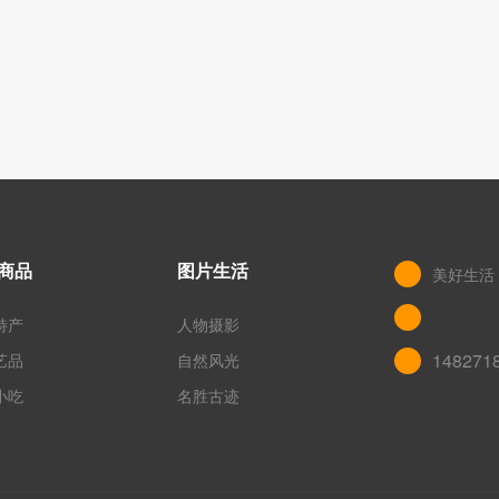
商品
图片生活
美好生活
特产
人物摄影
148271
艺品
自然风光
小吃
名胜古迹