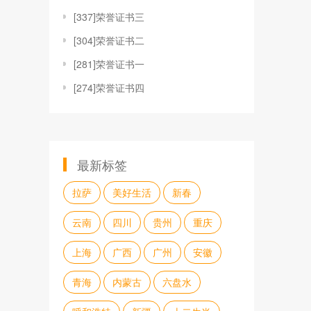
[
337]荣誉证书三
[
304]荣誉证书二
[
281]荣誉证书一
[
274]荣誉证书四
最新标签
拉萨
美好生活
新春
云南
四川
贵州
重庆
上海
广西
广州
安徽
青海
内蒙古
六盘水